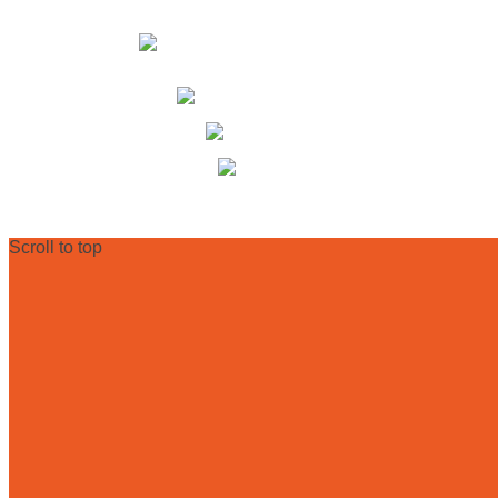
Ewaldstr. 115a
D-12524 Berlin
+49 (0) 30 68 23 82-25
+49 (0) 30 68 23 82-27
info@dr-ryll-lab.de
Scroll to top