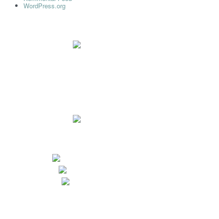
WordPress.org
Impressum
Datenschutz
Dr. Ryll Lab GmbH
Ewaldstr. 115a
D-12524 Berlin
+49 (0) 30 68 23 82-25
+49 (0) 30 68 23 82-27
info@dr-ryll-lab.de