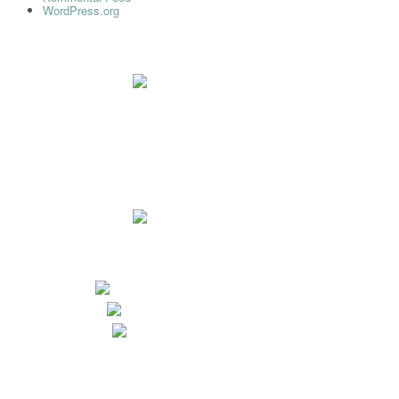
WordPress.org
Impressum
Datenschutz
Dr. Ryll Lab GmbH
Ewaldstr. 115a
D-12524 Berlin
+49 (0) 30 68 23 82-25
+49 (0) 30 68 23 82-27
info@dr-ryll-lab.de