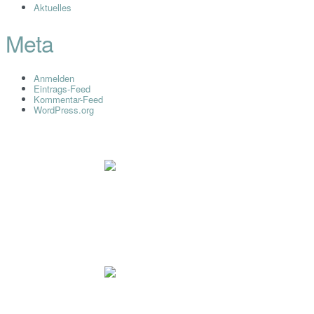
Aktuelles
Meta
Anmelden
Eintrags-Feed
Kommentar-Feed
WordPress.org
Impressum
Datenschutz
Dr. Ryll Lab GmbH
Ewaldstr. 115a
D-12524 Berlin