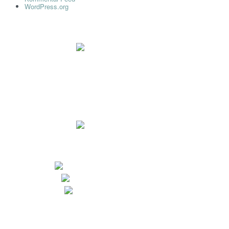
WordPress.org
Impressum
Datenschutz
Dr. Ryll Lab GmbH
Ewaldstr. 115a
D-12524 Berlin
+49 (0) 30 68 23 82-25
+49 (0) 30 68 23 82-27
info@dr-ryll-lab.de