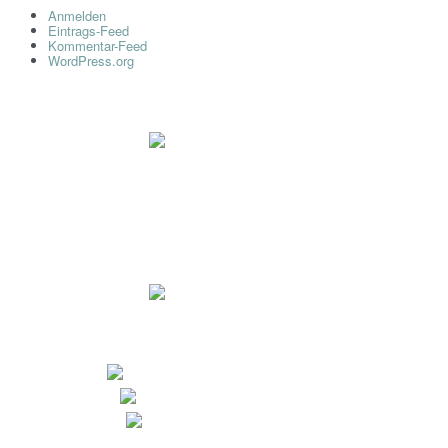
Anmelden
Eintrags-Feed
Kommentar-Feed
WordPress.org
Impressum
Datenschutz
Dr. Ryll Lab GmbH
Ewaldstr. 115a
D-12524 Berlin
+49 (0) 30 68 23 82-25
+49 (0) 30 68 23 82-27
info@dr-ryll-lab.de